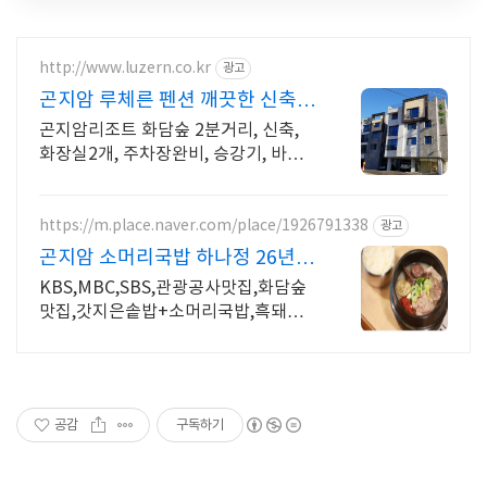
http://www.luzern.co.kr
광고
곤지암 루체른 펜션 깨끗한 신축 -
중형 평수
곤지암리조트 화담숲 2분거리, 신축,
화장실2개, 주차장완비, 승강기, 바베
큐장
https://m.place.naver.com/place/1926791338
광고
곤지암 소머리국밥 하나정 26년차
곤지암원조 수제순대
KBS,MBC,SBS,관광공사맛집,화담숲
맛집,갓지은솥밥+소머리국밥,흑돼지
오겹살.
공감
구독하기